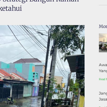
etahui​
Mor
Awa
Yan
Read 
Jang
Jasa