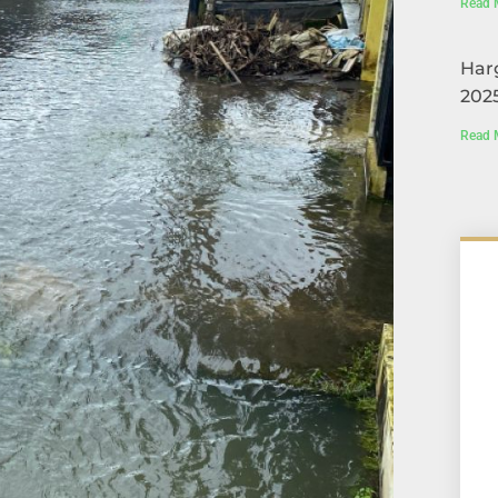
Read 
Har
2025
Read 